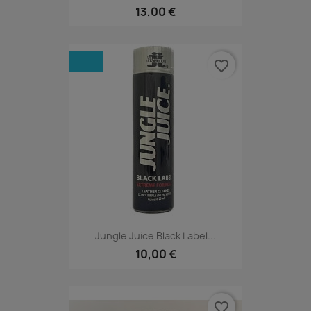
13,00 €
favorite_border
Jungle Juice Black Label...
10,00 €
favorite_border