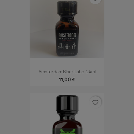
Amsterdam Black Label 24ml
11,00 €
favorite_border