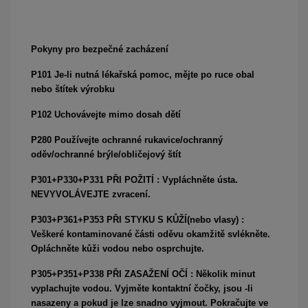
Pokyny pro bezpečné zacházení
P101 Je-li nutná lékařská pomoc, mějte po ruce obal
nebo štítek výrobku
P102 Uchovávejte mimo dosah dětí
P280 Používejte ochranné rukavice/ochranný
oděv/ochranné brýle/obličejový štít
P301+P330+P331 PŘI POŽITÍ : Vypláchněte ústa.
NEVYVOLÁVEJTE zvracení.
P303+P361+P353 PŘI STYKU S KŮŽÍ(nebo vlasy) :
Veškeré kontaminované části oděvu okamžitě svlékněte.
Opláchněte kůži vodou nebo osprchujte.
P305+P351+P338 PŘI ZASAŽENÍ OČÍ : Několik minut
vyplachujte vodou. Vyjměte kontaktní čočky, jsou -li
nasazeny a pokud je lze snadno vyjmout. Pokračujte ve