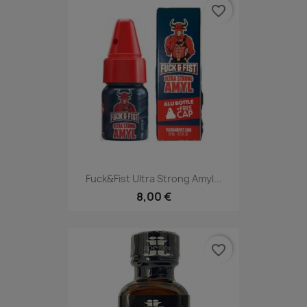
favorite_border
Fuck&Fist Ultra Strong Amyl...
8,00 €
favorite_border