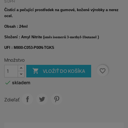
S DPH
Čistící a pečující prostředek na gumové, kožené výrobky a nerez
ocel.
Obsah : 24ml
Složení : Amyl Nitrite (
směs isomerů 3-methyl-1butanol
)
UFI :
M800-C053-P00N-TGKS
Množstvo

favorite_border
VLOŽIŤ DO KOŠÍKA

skladem
Zdieľať