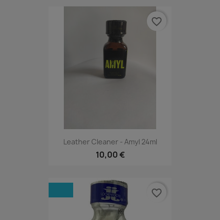
favorite_border
Leather Cleaner - Amyl 24ml
10,00 €
favorite_border