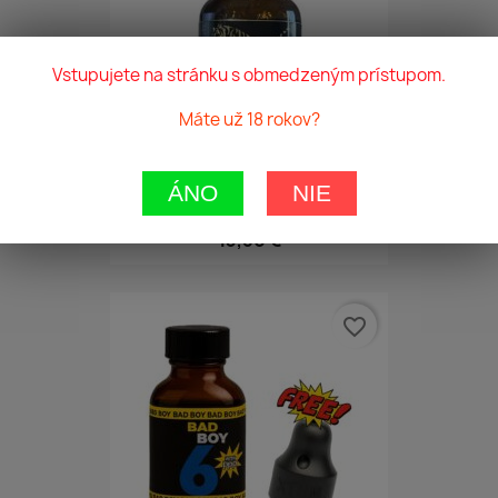
Vstupujete na stránku s obmedzeným prístupom.
Máte už 18 rokov?
ÁNO
NIE
Gold Tiger RRR Strong 25ml
13,50 €
favorite_border