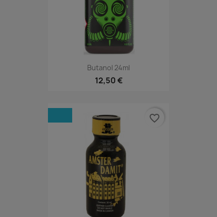
Butanol 24ml
12,50 €
favorite_border