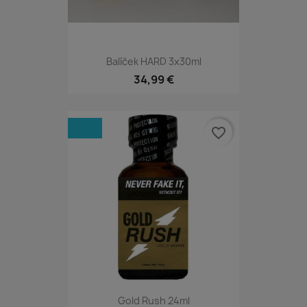
Balíček HARD 3x30ml
34,99 €
favorite_border
Gold Rush 24ml