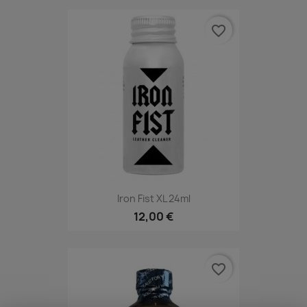
favorite_border
Iron Fist XL 24ml
12,00 €
favorite_border