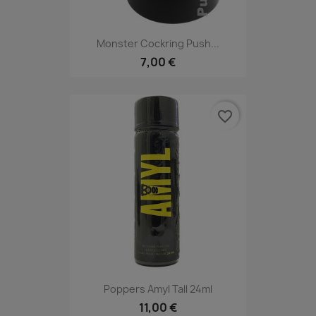
Monster Cockring Push...
7,00 €
favorite_border
Poppers Amyl Tall 24ml
11,00 €