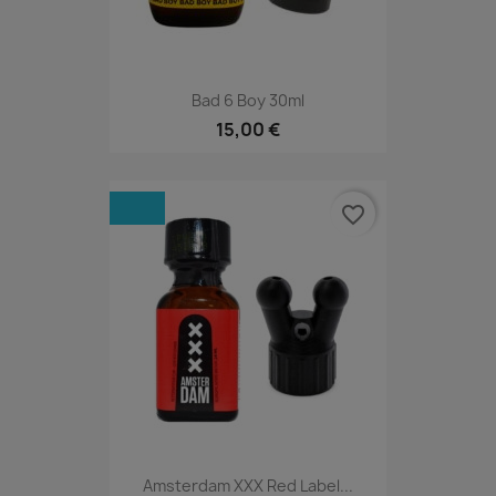
Bad 6 Boy 30ml
15,00 €
favorite_border
Amsterdam XXX Red Label...