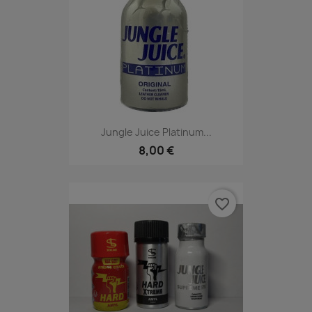
Jungle Juice Platinum...
8,00 €
favorite_border