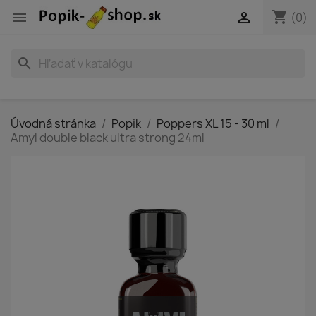
shopping_cart


(0)
search
Úvodná stránka
Popik
Poppers XL 15 - 30 ml
Amyl double black ultra strong 24ml