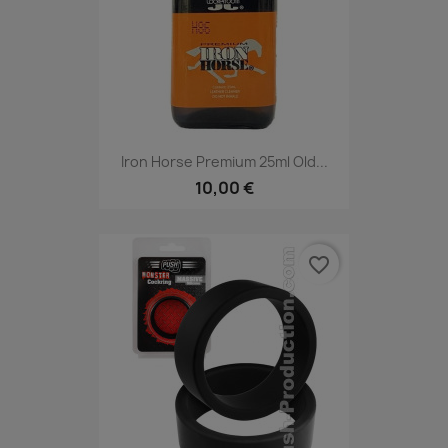
Iron Horse Premium 25ml Old...
10,00 €
favorite_border