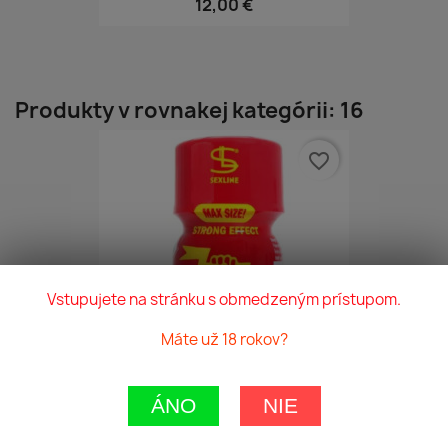
12,00 €
Produkty v rovnakej kategórii: 16
favorite_border
Vstupujete na stránku s obmedzeným prístupom.
Máte už 18 rokov?
ÁNO
NIE
Hard Amyl Strong EFFECT 30ML
13,00 €