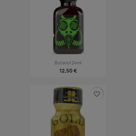
Butanol 24ml
12,50 €
favorite_border