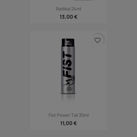
Radikal 24ml
13,00 €
favorite_border
Fist Power Tall 30ml
11,00 €