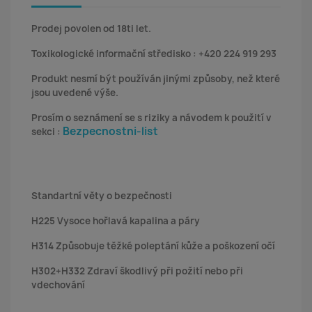
Prodej povolen od 18ti let.
Toxikologické informační středisko : +420 224 919 293
Produkt nesmí být používán jinými způsoby, než které
jsou uvedené výše.
Prosím o seznámení se s riziky a návodem k použití v
Bezpecnostni-list
sekci :
Standartní věty o bezpečnosti
H225 Vysoce hořlavá kapalina a páry
H314 Způsobuje těžké poleptání kůže a poškození očí
H302+H332 Zdraví škodlivý při požití nebo při
vdechování