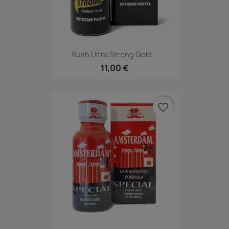
Rush Ultra Strong Gold...
11,00 €
favorite_border