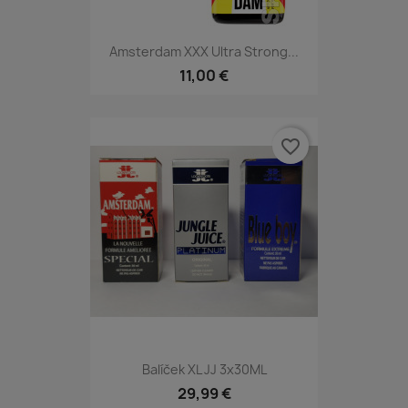
Amsterdam XXX Ultra Strong...
11,00 €
favorite_border
Balíček XL JJ 3x30ML
29,99 €