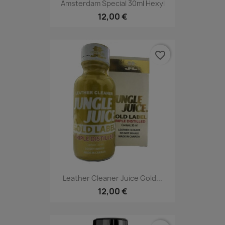
Amsterdam Special 30ml Hexyl
12,00 €
favorite_border
Leather Cleaner Juice Gold...
12,00 €