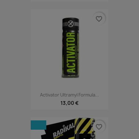
favorite_border
Activator Ultramyl Formula...
13,00 €
favorite_border