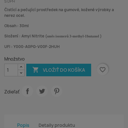
S DPH
Čistící a pečující prostředek na gumové, kožené výrobky a
nerez ocel.
Obsah : 30ml
Složení : Amyl Nitrite (
)
směs isomerů 3-methyl-1butanol
UFI : Y000-A0PG-V00F-2HUH
Množstvo

favorite_border
VLOŽIŤ DO KOŠÍKA
Zdieľať
Popis
Detaily produktu