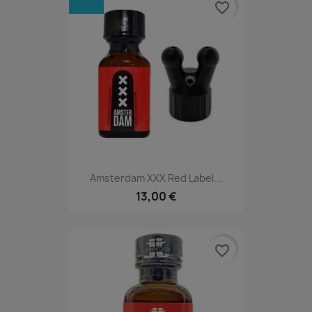
favorite_border
Amsterdam XXX Red Label...
13,00 €
favorite_border