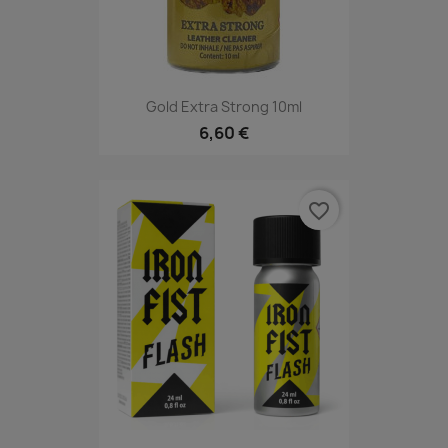
Gold Extra Strong 10ml
6,60 €
favorite_border