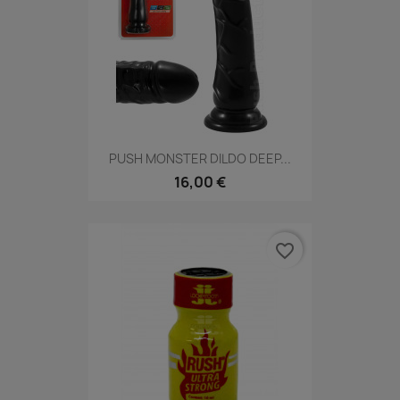
PUSH MONSTER DILDO DEEP...
16,00 €
favorite_border