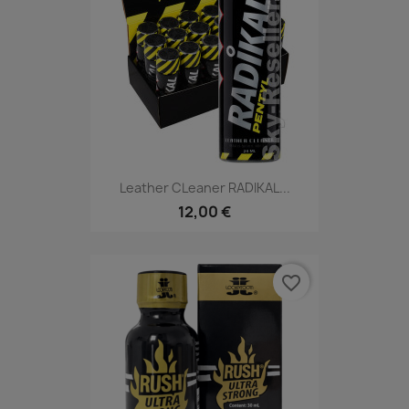
Leather CLeaner RADIKAL...
12,00 €
favorite_border