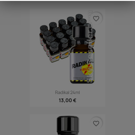
favorite_border
Radikal 24ml
13,00 €
favorite_border