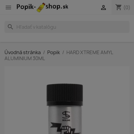
shopping_cart


(0)
search
Úvodná stránka
Popik
HARD XTREME AMYL
ALUMINIUM 30ML