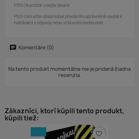
P310 Okamžitě volejte lékaře
P501 Ostraňte obsah/obal předáním oprávněné osobě k
nakládání s odpady nebo vrácením dodavateli.
Komentáre (0)
Na tento produkt momentálne nie je pridaná žiadna
recenzia.
Zákazníci, ktorí kúpili tento produkt,
kúpili tiež:
favorite_border