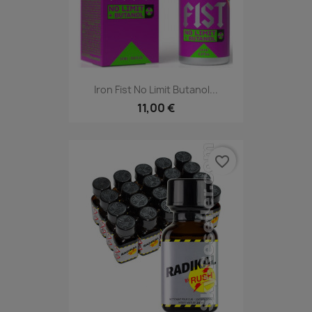
Iron Fist No Limit Butanol...
11,00 €
favorite_border