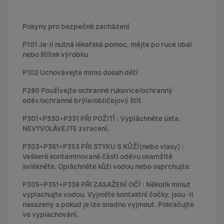
Pokyny pro bezpečné zacházení
P101 Je-li nutná lékařská pomoc, mějte po ruce obal
nebo štítek výrobku
P102 Uchovávejte mimo dosah dětí
P280 Používejte ochranné rukavice/ochranný
oděv/ochranné brýle/obličejový štít
P301+P330+P331 PŘI POŽITÍ : Vypláchněte ústa.
NEVYVOLÁVEJTE zvracení.
P303+P361+P353 PŘI STYKU S KŮŽÍ(nebo vlasy) :
Veškeré kontaminované části oděvu okamžitě
svlékněte. Opláchněte kůži vodou nebo osprchujte.
P305+P351+P338 PŘI ZASAŽENÍ OČÍ : Několik minut
vyplachujte vodou. Vyjměte kontaktní čočky, jsou -li
nasazeny a pokud je lze snadno vyjmout. Pokračujte
ve vyplachování.