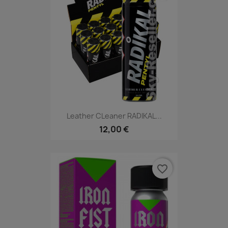
Leather CLeaner RADIKAL...
12,00 €
favorite_border