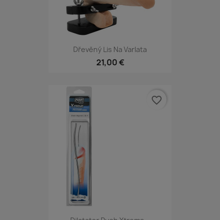
Dřevěný Lis Na Varlata
21,00 €
favorite_border