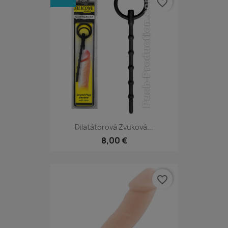
favorite_border
Dilatátorová Zvuková...
8,00 €
favorite_border