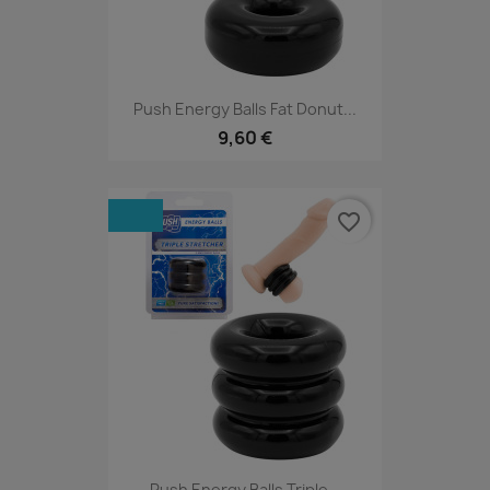
Push Energy Balls Fat Donut...
9,60 €
favorite_border
Push Energy Balls Triple...