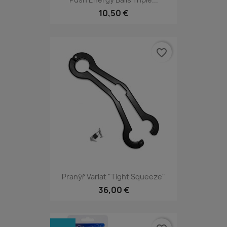
10,50 €
favorite_border
Pranýř Varlat "Tight Squeeze"
36,00 €