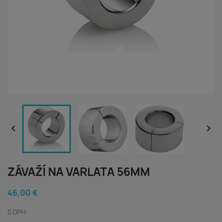


ZÁVAŽÍ NA VARLATA 56MM
46,00 €
S DPH