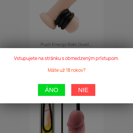
Push Energy Balls Quad...
8,50 €
Vstupujete na stránku s obmedzeným prístupom.
Máte už 18 rokov?
favorite_border
ÁNO
NIE