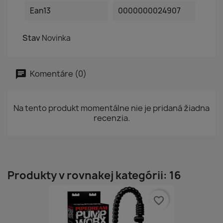
Ean13
0000000024907
Stav
Novinka
Komentáre (0)
Na tento produkt momentálne nie je pridaná žiadna
recenzia.
Produkty v rovnakej kategórii: 16
favorite_border