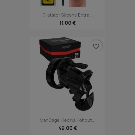
Dilatátor Silicone Extra...
11,00 €
favorite_border
ManCage Klec Na Kohout...
49,00 €