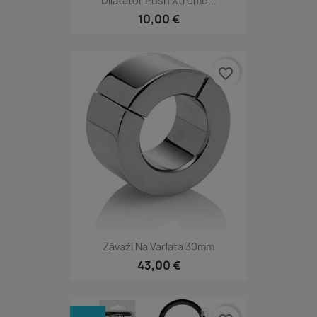
Dilatator Push Xtreme...
10,00 €
favorite_border
Závaží Na Varlata 30mm
43,00 €