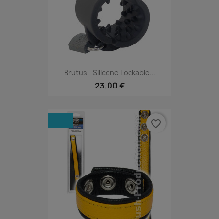
Brutus - Silicone Lockable...
23,00 €
favorite_border