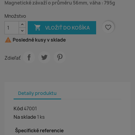
Magnetické závaží o průměru 56mm, váha : 795g
Množstvo

favorite_border
VLOŽIŤ DO KOŠÍKA

Posledné kusy v sklade
Zdieľať
Detaily produktu
Kód
47001
Na sklade
1 ks
Špecifické referencie