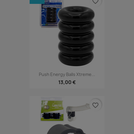
favorite_border
Push Energy Balls Xtreme...
13,00 €
favorite_border