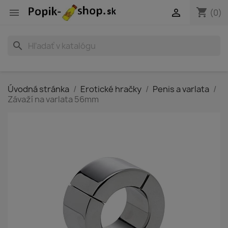
shopping_cart


(0)
search
Úvodná stránka
Erotické hračky
Penis a varlata
Závaží na varlata 56mm