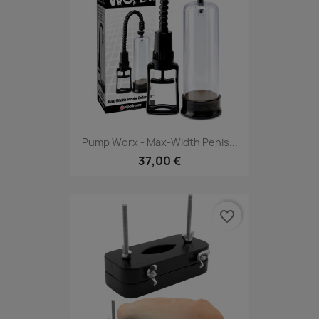
Pump Worx - Max-Width Penis...
37,00 €
favorite_border