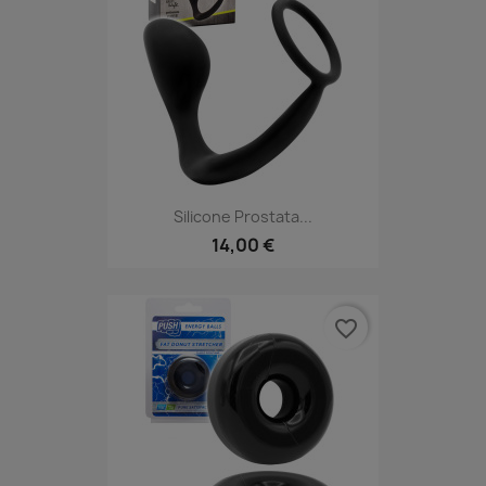
Silicone Prostata...
14,00 €
favorite_border