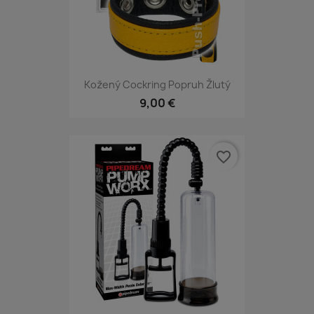
Kožený Cockring Popruh Žlutý
9,00 €
favorite_border