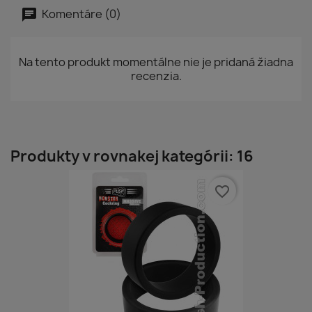
Komentáre (0)
Na tento produkt momentálne nie je pridaná žiadna
recenzia.
Produkty v rovnakej kategórii: 16
favorite_border