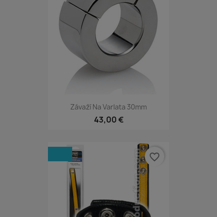
Závaží Na Varlata 30mm
43,00 €
favorite_border