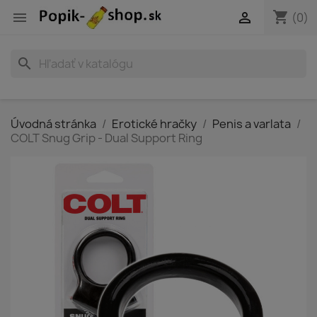
shopping_cart


(0)
search
Úvodná stránka
Erotické hračky
Penis a varlata
COLT Snug Grip - Dual Support Ring