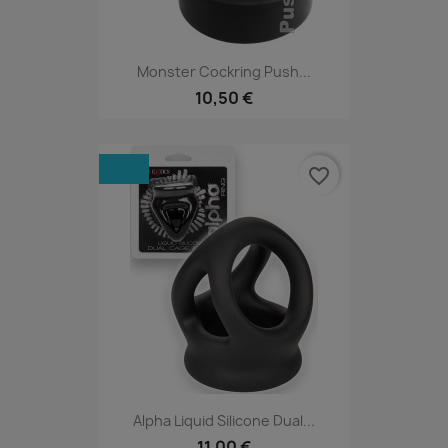
Monster Cockring Push...
10,50 €
favorite_border
Alpha Liquid Silicone Dual...
11,00 €