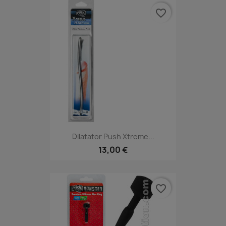
favorite_border
Dilatator Push Xtreme...
13,00 €
favorite_border