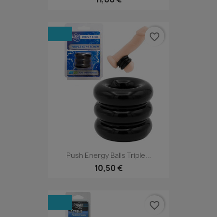
favorite_border
Push Energy Balls Triple...
10,50 €
favorite_border