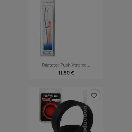
Dilatator Push Xtreme...
11,50 €
favorite_border