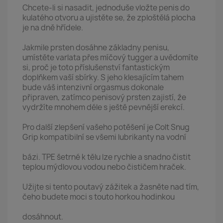
Chcete-li si nasadit, jednoduše vložte penis do
kulatého otvoru a ujistěte se, že zploštělá plocha
je na dně hřídele.
Jakmile prsten dosáhne základny penisu,
umístěte varlata přes míčový tugger a uvědomíte
si, proč je toto příslušenství fantastickým
doplňkem vaší sbírky. S jeho klesajícím tahem
bude váš intenzivní orgasmus dokonale
připraven, zatímco penisový prsten zajistí, že
vydržíte mnohem déle s ještě pevnější erekcí.
Pro další zlepšení vašeho potěšení je Colt Snug
Grip kompatibilní se všemi lubrikanty na vodní
bázi. TPE šetrné k tělu lze rychle a snadno čistit
teplou mýdlovou vodou nebo čističem hraček.
Užijte si tento poutavý zážitek a žasněte nad tím,
čeho budete moci s touto horkou hodinkou
dosáhnout.