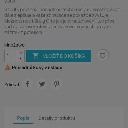
S DPH
S touto pružnou, pohodlnou touhou se váš milostný život
dále zlepšuje a vaše stimulace se pokaždé
zvyšuje.
Možnost nosit Snug Grip jak jako natahování, tak přes
varlata zároveň otevírá zcela nové možnosti pro váš
zážitek z potěšení.
Množstvo

favorite_border
VLOŽIŤ DO KOŠÍKA

Posledné kusy v sklade
Zdieľať
Popis
Detaily produktu