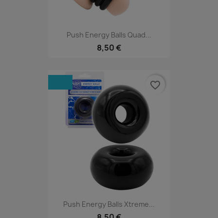
Push Energy Balls Quad...
8,50 €
favorite_border
Push Energy Balls Xtreme...
8,50 €