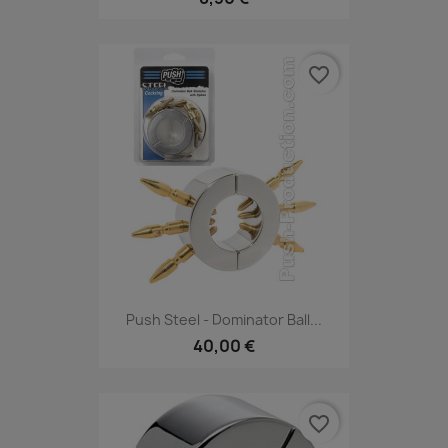
favorite_border
Push Steel - Dominator Ball...
40,00 €
favorite_border