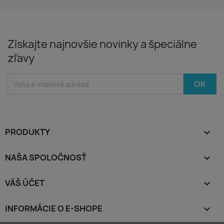
Získajte najnovšie novinky a špeciálne
zľavy
PRODUKTY

NAŠA SPOLOČNOSŤ

VÁŠ ÚČET

INFORMÁCIE O E-SHOPE
keyboard_arrow_down