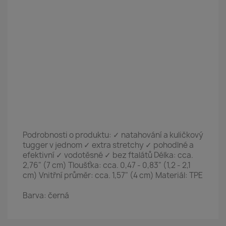
Podrobnosti o produktu: ✓ natahování a kuličkový
tugger v jednom ✓ extra stretchy ✓ pohodlné a
efektivní ✓ vodotěsné ✓ bez ftalátů Délka: cca.
2,76" (7 cm) Tloušťka: cca. 0,47 - 0,83" (1,2 - 2,1
cm) Vnitřní průměr: cca. 1,57" (4 cm) Materiál: TPE
Barva:
černá