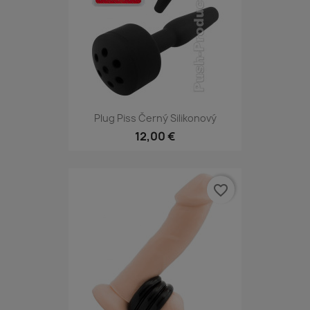
Plug Piss Černý Silikonový
12,00 €
favorite_border