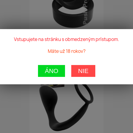
Monster Cockring Push...
Vstupujete na stránku s obmedzeným prístupom.
7,00 €
Máte už 18 rokov?
favorite_border
ÁNO
NIE