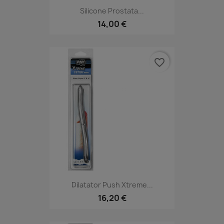
Silicone Prostata...
14,00 €
favorite_border
Dilatator Push Xtreme...
16,20 €