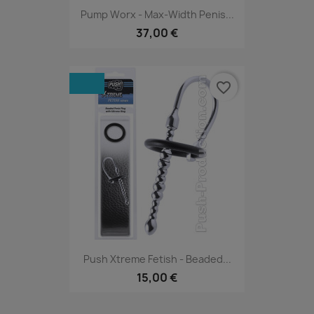
Pump Worx - Max-Width Penis...
37,00 €
favorite_border
Push Xtreme Fetish - Beaded...
15,00 €