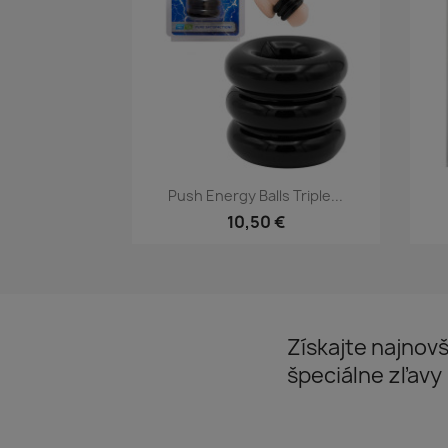
Rýchly náhľad

Push Energy Balls Triple...
10,50 €
Získajte najnovš
špeciálne zľavy