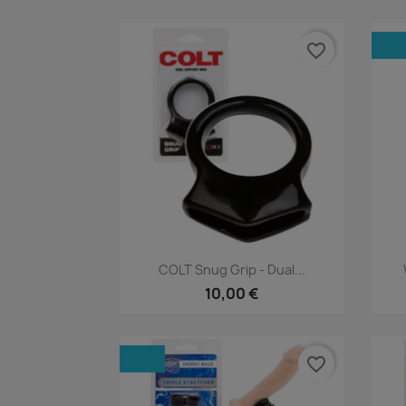
favorite_border
Rýchly náhľad

COLT Snug Grip - Dual...
10,00 €
favorite_border