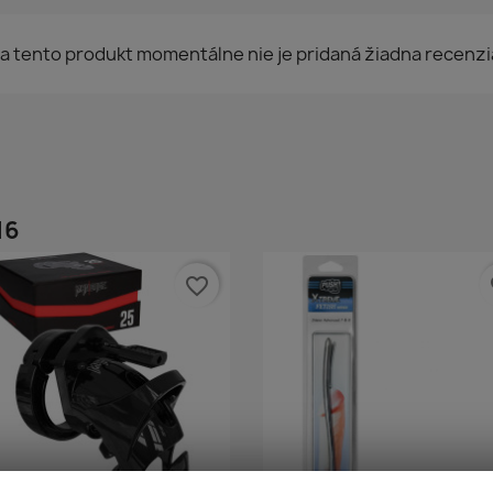
a tento produkt momentálne nie je pridaná žiadna recenzi
16
favorite_border
fa