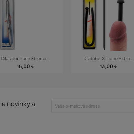
Rýchly náhľad
Rýchly náhľad


Dilatator Push Xtreme...
Dilatátor Silicone Extra...
16,00 €
13,00 €
ie novinky a