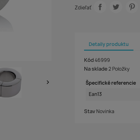
Zdieľať
Detaily produktu
Kód
46999
Na sklade
2 Položky

Špecifické referencie
Ean13
Stav
Novinka