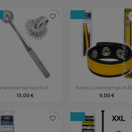
favorite_border
fa
Rýchly náhľad
Rýchly náhľad


Wartenberské Kolo Se 3...
Kožený Cockring Popruh Žl
13,00 €
9,00 €
favorite_border
fa