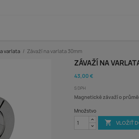
a varlata
Závaží na varlata 30mm
ZÁVAŽÍ NA VARLA
43,00 €
S DPH
Magnetické závaží o průmě
Množstvo

VLOŽIŤ 