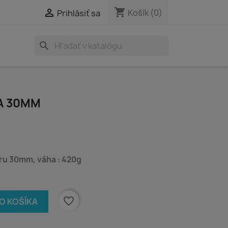
shopping_cart

Košík
(0)
Prihlásiť sa
search
TA 30MM
ru 30mm, váha : 420g
favorite_border
DO KOŠÍKA