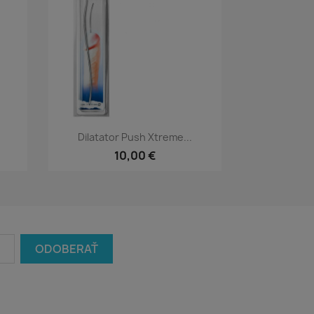
Rýchly náhľad

Dilatator Push Xtreme...
10,00 €