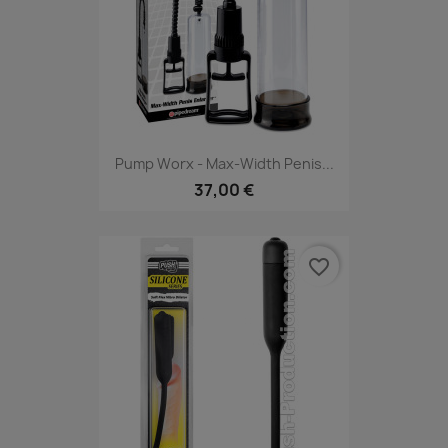
Pump Worx - Max-Width Penis...
37,00 €
favorite_border