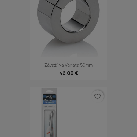
Závaží Na Varlata 56mm
46,00 €
favorite_border