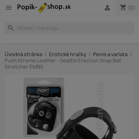
shopping_cart


(0)
search
Úvodná stránka
Erotické hračky
Penis a varlata
Push Xtreme Leather - Seattle Erection Snap Ball
Stretcher EMBS