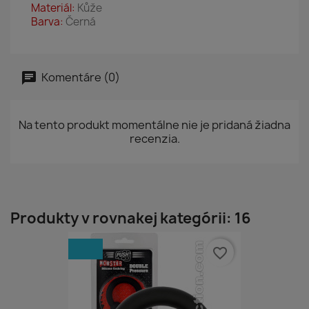
Materiál:
Kůže
Barva:
Černá
Komentáre (0)
Na tento produkt momentálne nie je pridaná žiadna
recenzia.
Produkty v rovnakej kategórii: 16
favorite_border