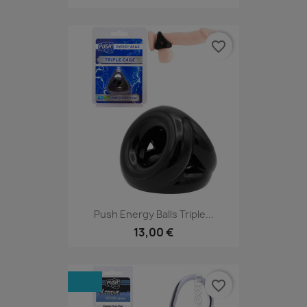
favorite_border
Push Energy Balls Triple...
13,00 €
favorite_border