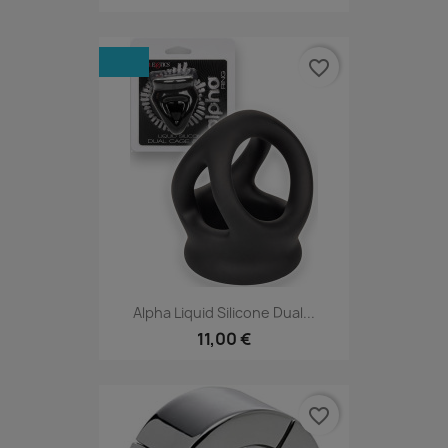
favorite_border
Alpha Liquid Silicone Dual...
11,00 €
favorite_border