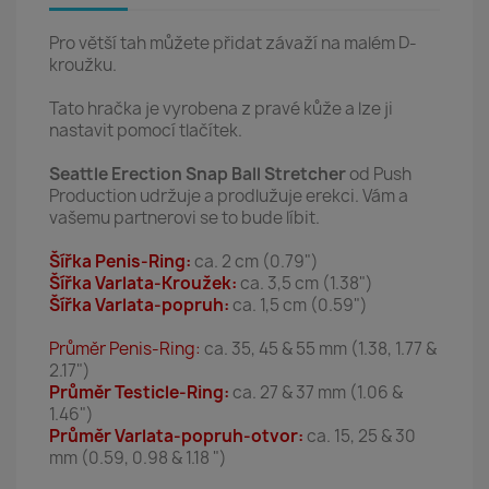
Pro větší tah můžete přidat závaží na malém D-
kroužku.
Tato hračka je vyrobena z pravé kůže a lze ji
nastavit pomocí tlačítek.
Seattle Erection Snap Ball Stretcher
od Push
Production udržuje a prodlužuje erekci. Vám a
vašemu partnerovi se to bude líbit.
Šířka
Penis-Ring:
ca. 2 cm (0.79")
Šířka
Varlata-Kroužek:
ca. 3,5 cm (1.38")
Šířka Varlata-popruh:
ca. 1,5 cm (0.59")
Průměr Penis-Ring:
ca. 35, 45 & 55 mm (1.38, 1.77 &
2.17")
Průměr
Testicle-Ring:
ca. 27 & 37 mm (1.06 &
1.46")
Průměr Varlata-popruh-otvor:
ca. 15, 25 & 30
mm (0.59, 0.98 & 1.18 ")