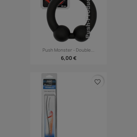
Push Monster - Double...
6,00 €
favorite_border