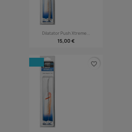
Dilatator Push Xtreme...
15,00 €
favorite_border