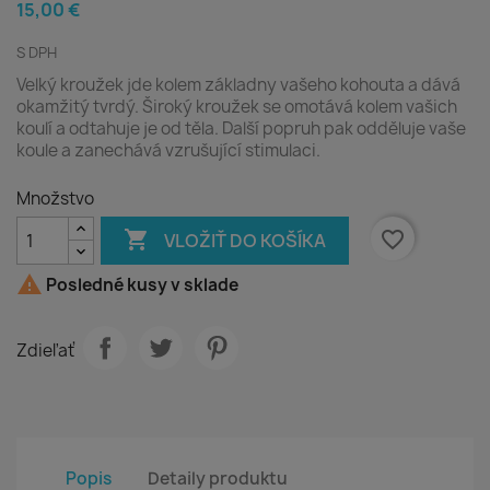
15,00 €
S DPH
Velký kroužek jde kolem základny vašeho kohouta a dává
okamžitý tvrdý. Široký kroužek se omotává kolem vašich
koulí a odtahuje je od těla. Další popruh pak odděluje vaše
koule a zanechává vzrušující stimulaci.
Množstvo

favorite_border
VLOŽIŤ DO KOŠÍKA

Posledné kusy v sklade
Zdieľať
Popis
Detaily produktu