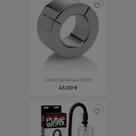
favorite_border
Závaží Na Varlata 30mm
43,00 €
favorite_border