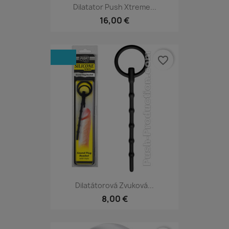
Dilatator Push Xtreme...
16,00 €
favorite_border
Dilatátorová Zvuková...
8,00 €