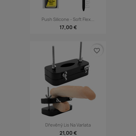
Push Silicone - Soft Flex...
17,00 €
favorite_border
Dřevěný Lis Na Varlata
21,00 €