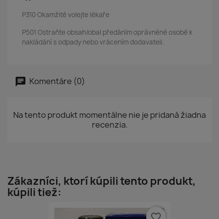
P310 Okamžitě volejte lékaře
P501 Ostraňte obsah/obal předáním oprávněné osobě k
nakládání s odpady nebo vrácením dodavateli.
Komentáre (0)
Na tento produkt momentálne nie je pridaná žiadna
recenzia.
Zákazníci, ktorí kúpili tento produkt,
kúpili tiež:
favorite_border