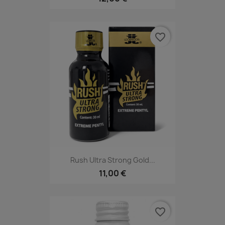
favorite_border
Rush Ultra Strong Gold...
11,00 €
favorite_border