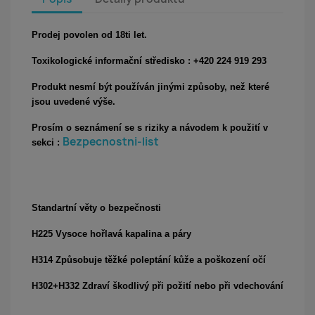
Prodej povolen od 18ti let.
Toxikologické informační středisko : +420 224 919 293
Produkt nesmí být používán jinými způsoby, než které
jsou uvedené výše.
Prosím o seznámení se s riziky a návodem k použití v
Bezpecnostni-list
sekci :
Standartní věty o bezpečnosti
H225 Vysoce hořlavá kapalina a páry
H314 Způsobuje těžké poleptání kůže a poškození očí
H302+H332 Zdraví škodlivý při požití nebo při vdechování