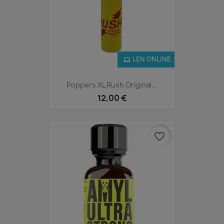
LEN ONLINE
Poppers XL Rush Original...
12,00 €
favorite_border