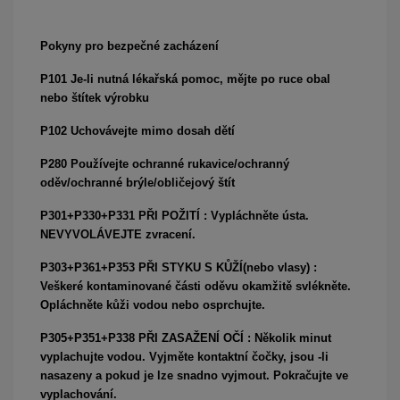
Pokyny pro bezpečné zacházení
P101 Je-li nutná lékařská pomoc, mějte po ruce obal
nebo štítek výrobku
P102 Uchovávejte mimo dosah dětí
P280 Používejte ochranné rukavice/ochranný
oděv/ochranné brýle/obličejový štít
P301+P330+P331 PŘI POŽITÍ : Vypláchněte ústa.
NEVYVOLÁVEJTE zvracení.
P303+P361+P353 PŘI STYKU S KŮŽÍ(nebo vlasy) :
Veškeré kontaminované části oděvu okamžitě svlékněte.
Opláchněte kůži vodou nebo osprchujte.
P305+P351+P338 PŘI ZASAŽENÍ OČÍ : Několik minut
vyplachujte vodou. Vyjměte kontaktní čočky, jsou -li
nasazeny a pokud je lze snadno vyjmout. Pokračujte ve
vyplachování.