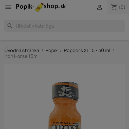
shopping_cart


(0)
search
Úvodná stránka
Popik
Poppers XL 15 - 30 ml
Iron Horse 15ml