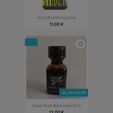
Amyl Ultra Strong 24ml
11,00 €
favorite_border
LEN ONLINE
Super Rush Black Label 24ml
12,00 €