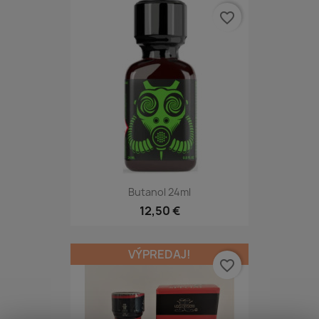
favorite_border
Butanol 24ml
12,50 €
VÝPREDAJ!
favorite_border