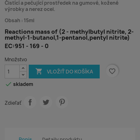
Čistící a pečující prostředek na gumové, kožené
výrobky a nerez ocel.
Obsah : 15ml
Reactions mass of (2 - methylbutyl nitrite, 2-
methyl-1-butanol,1-pentanol,pentyl nitrite)
EC:951 - 169 - 0
Množstvo

favorite_border
VLOŽIŤ DO KOŠÍKA

skladem
Zdieľať
Popis
Detaily produktu