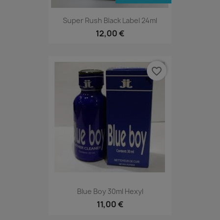
Super Rush Black Label 24ml
12,00 €
favorite_border
Blue Boy 30ml Hexyl
11,00 €