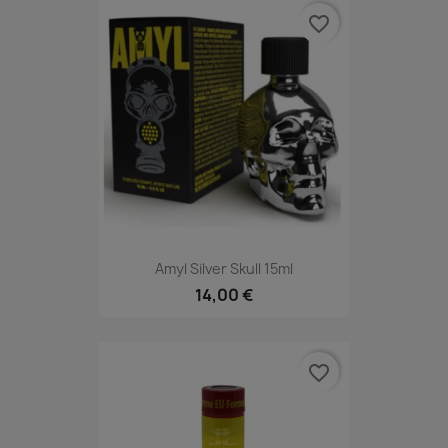
favorite_border
Amyl Silver Skull 15ml
14,00 €
favorite_border