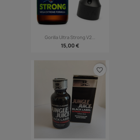
Gorilla Ultra Strong V2...
15,00 €
favorite_border