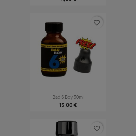
favorite_border
Bad 6 Boy 30ml
15,00 €
favorite_border