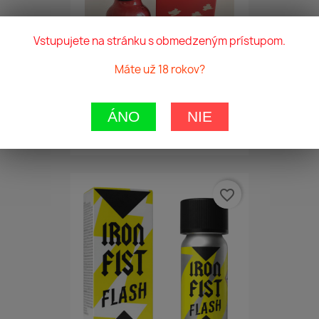
Vstupujete na stránku s obmedzeným prístupom.
Máte už 18 rokov?
ÁNO
NIE
Amsterdam Speciál 30ml Pentyl
11,00 €
favorite_border