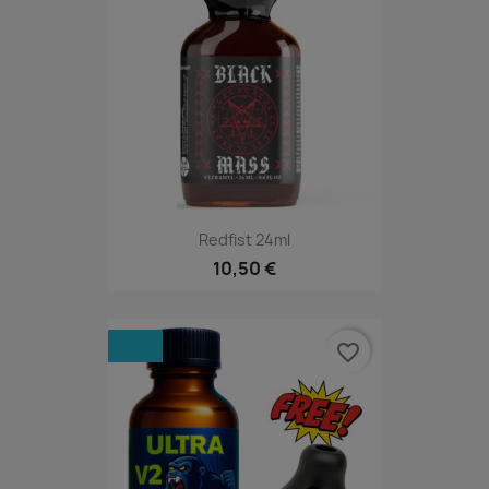
Redfist 24ml
10,50 €
favorite_border