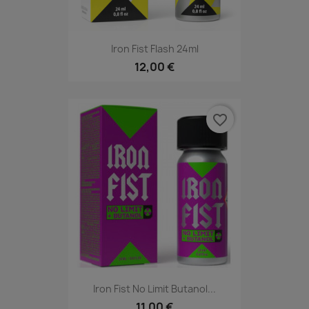
Iron Fist Flash 24ml
12,00 €
favorite_border
Iron Fist No Limit Butanol...
11,00 €