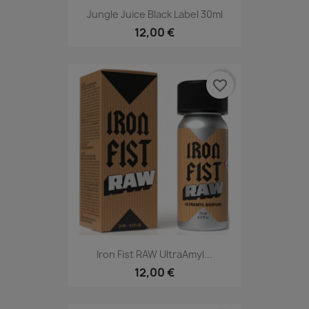
Jungle Juice Black Label 30ml
12,00 €
favorite_border
Iron Fist RAW UltraAmyl...
12,00 €