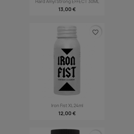
Hard Amyl Strong EFFECT 30ML
13,00 €
favorite_border
Iron Fist XL 24ml
12,00 €