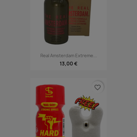
Real Amsterdam Extreme...
13,00 €
favorite_border