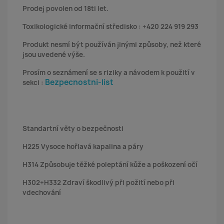
Prodej povolen od 18ti let.
Toxikologické informační středisko : +420 224 919 293
Produkt nesmí být používán jinými způsoby, než které
jsou uvedené výše.
Prosím o seznámení se s riziky a návodem k použití v
Bezpecnostni-list
sekci :
Standartní věty o bezpečnosti
H225 Vysoce hořlavá kapalina a páry
H314 Způsobuje těžké poleptání kůže a poškození očí
H302+H332 Zdraví škodlivý při požití nebo při
vdechování