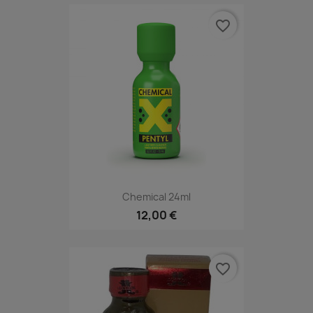
favorite_border
Chemical 24ml
12,00 €
favorite_border