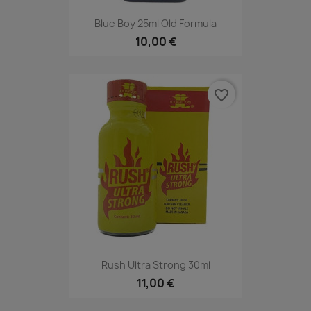
Blue Boy 25ml Old Formula
10,00 €
favorite_border
Rush Ultra Strong 30ml
11,00 €