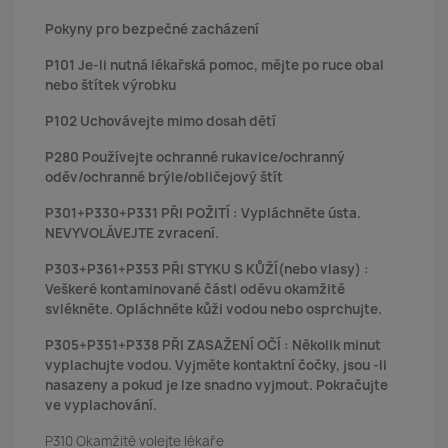
Pokyny pro bezpečné zacházení
P101 Je-li nutná lékařská pomoc, mějte po ruce obal
nebo štítek výrobku
P102 Uchovávejte mimo dosah dětí
P280 Používejte ochranné rukavice/ochranný
oděv/ochranné brýle/obličejový štít
P301+P330+P331 PŘI POŽITÍ : Vypláchněte ústa.
NEVYVOLÁVEJTE zvracení.
P303+P361+P353 PŘI STYKU S KŮŽÍ(nebo vlasy) :
Veškeré kontaminované části oděvu okamžitě
svlékněte. Opláchněte kůži vodou nebo osprchujte.
P305+P351+P338 PŘI ZASAŽENÍ OČÍ : Několik minut
vyplachujte vodou. Vyjměte kontaktní čočky, jsou -li
nasazeny a pokud je lze snadno vyjmout. Pokračujte
ve vyplachování.
P310 Okamžitě volejte lékaře