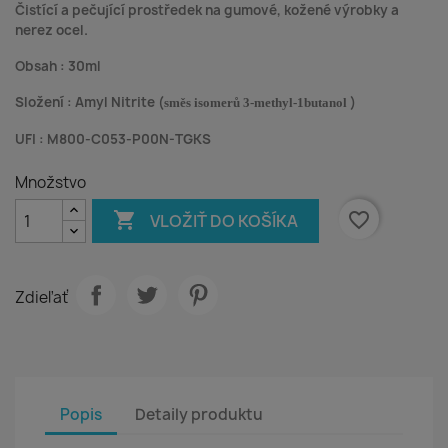
Čistící a pečující prostředek na gumové, kožené výrobky a
nerez ocel.
Obsah : 30ml
Složení : Amyl Nitrite (
)
směs isomerů 3-methyl-1butanol
UFI :
M800-C053-P00N-TGKS
Množstvo

favorite_border
VLOŽIŤ DO KOŠÍKA
Zdieľať
Popis
Detaily produktu