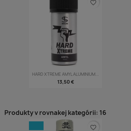
favorite_border
HARD XTREME AMYL ALUMINIUM...
13,50 €
Produkty v rovnakej kategórii: 16
favorite_border