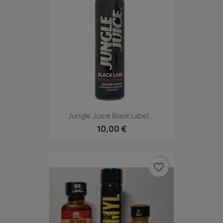
Jungle Juice Black Label...
10,00 €
favorite_border