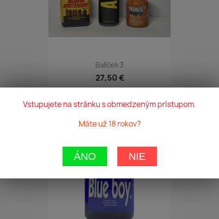
Balíček 3
27,50 €
Vstupujete na stránku s obmedzeným prístupom.
favorite_border
Máte už 18 rokov?
ÁNO
NIE