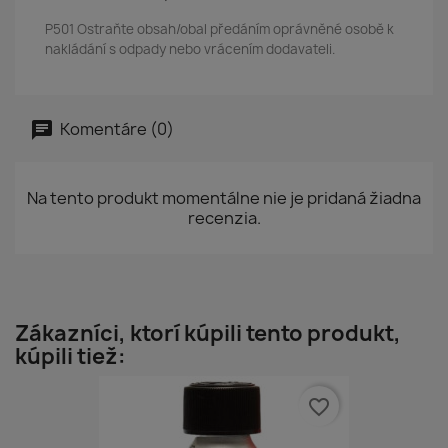
P501 Ostraňte obsah/obal předáním oprávněné osobě k
nakládání s odpady nebo vrácením dodavateli.
Komentáre (0)
Na tento produkt momentálne nie je pridaná žiadna
recenzia.
Zákazníci, ktorí kúpili tento produkt,
kúpili tiež:
favorite_border