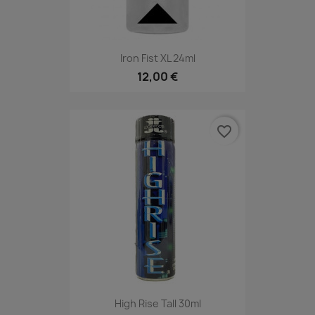
Iron Fist XL 24ml
12,00 €
favorite_border
High Rise Tall 30ml