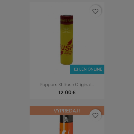
favorite_border
LEN ONLINE
Poppers XL Rush Original...
12,00 €
VÝPREDAJ!
favorite_border