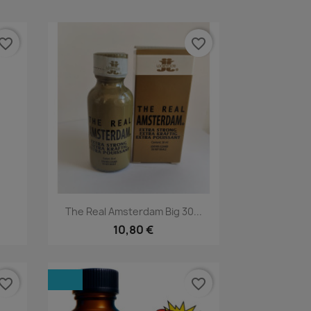
vorite_border
favorite_border
Rýchly náhľad

The Real Amsterdam Big 30...
10,80 €
vorite_border
favorite_border