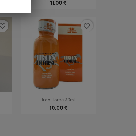
11,00 €
vorite_border
favorite_border
Rýchly náhľad

Iron Horse 30ml
10,00 €