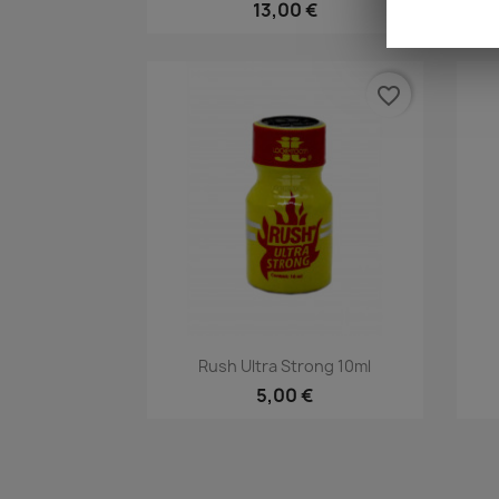
13,00 €
favorite_border
Rýchly náhľad

Rush Ultra Strong 10ml
5,00 €