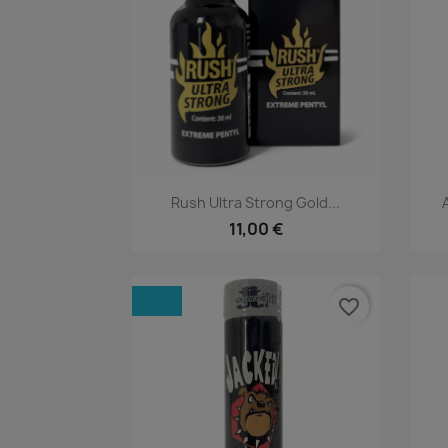
Rýchly náhľad

Rush Ultra Strong Gold...
11,00 €
favorite_border