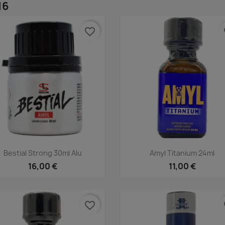
16
favorite_border
fa
Rýchly náhľad
Rýchly náhľad


Bestial Strong 30ml Alu
Amyl Titanium 24ml
16,00 €
11,00 €
favorite_border
fa