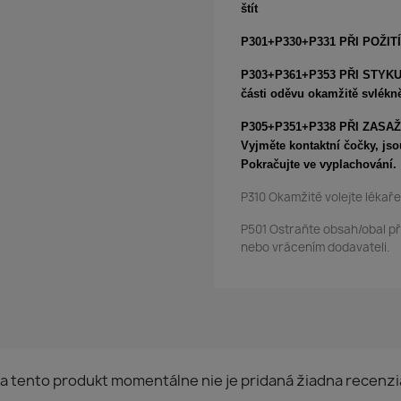
štít
P301+P330+P331 PŘI POŽITÍ
P303+P361+P353 PŘI STYKU S
části oděvu okamžitě svlékn
P305+P351+P338 PŘI ZASAŽEN
Vyjměte kontaktní čočky, jso
Pokračujte ve vyplachování.
P310 Okamžitě volejte lékaře
P501 Ostraňte obsah/obal p
nebo vrácením dodavateli.
a tento produkt momentálne nie je pridaná žiadna recenzi