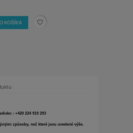
favorite_border
DO KOŠÍKA
duktu
edisko : +420 224 919 293
jinými způsoby, než které jsou uvedené výše.