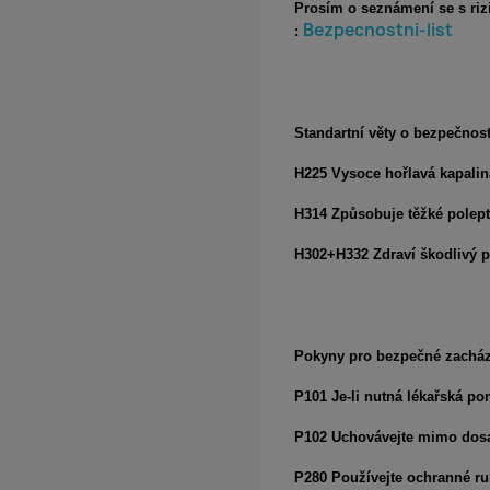
Prosím o seznámení se s riz
Bezpecnostni-list
:
Standartní věty o bezpečnost
H225 Vysoce hořlavá kapalin
H314 Způsobuje těžké polept
H302+H332 Zdraví škodlivý př
Pokyny pro bezpečné zachá
P101 Je-li nutná lékařská po
P102 Uchovávejte mimo dosa
P280 Používejte ochranné ru