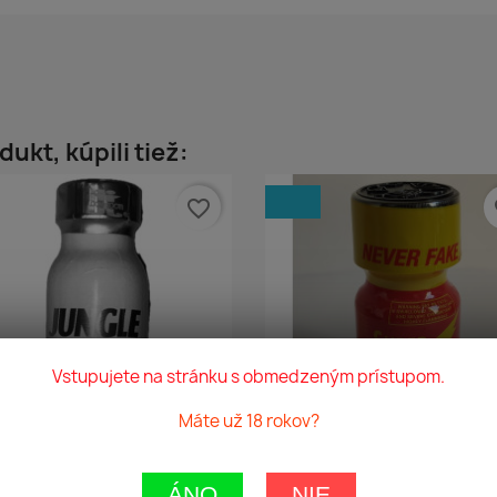
dukt, kúpili tiež:
favorite_border
fa
Vstupujete na stránku s obmedzeným prístupom.
Máte už 18 rokov?
Rýchly náhľad
Rýchly náhľad


ngle Juice Premium Steel...
Rush Super Red 10ml
ÁNO
NIE