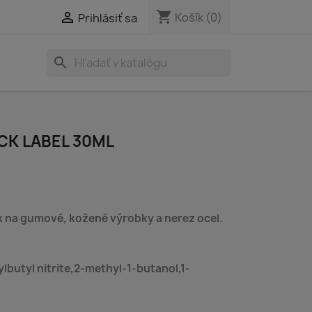
shopping_cart

Košík
(0)
Prihlásiť sa
search
CK LABEL 30ML
ek na gumové, kožené výrobky a nerez ocel.
lbutyl nitrite,2-methyl-1-butanol,1-