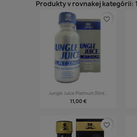
Produkty v rovnakej kategórii: 
favorite_border
Rýchly náhľad

Jungle Juice Platinum 30ml...
11,00 €
favorite_border