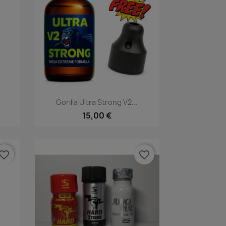
Rýchly náhľad

Gorilla Ultra Strong V2...
15,00 €
vorite_border
favorite_border