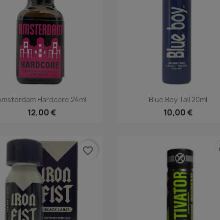
Rýchly náhľad
Rýchly náhľad


Amsterdam Hardcore 24ml
Blue Boy Tall 20ml
12,00 €
10,00 €
favorite_border
fa