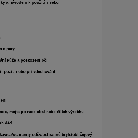
iky a návodem k použití v sekci
i
a a páry
ání kůže a poškození očí
i požití nebo při vdechování
zení
moc, mějte po ruce obal nebo štítek výrobku
h dětí
kavice/ochranný oděv/ochranné brýle/obličejový