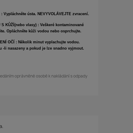
 : Vypláchněte ústa. NEVYVOLÁVEJTE zvracení.
 KŮŽÍ(nebo vlasy) : Veškeré kontaminované
ěte. Opláchněte kůži vodou nebo osprchujte.
Í OČÍ : Několik minut vyplachujte vodou.
u -li nasazeny a pokud je lze snadno vyjmout.
ředáním oprávněné osobě k nakládání s odpady
a.