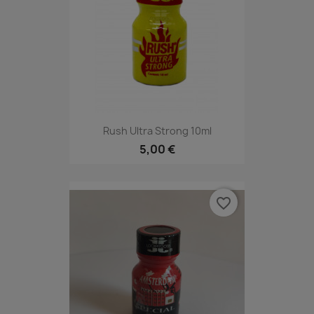
Rush Ultra Strong 10ml
5,00 €
favorite_border