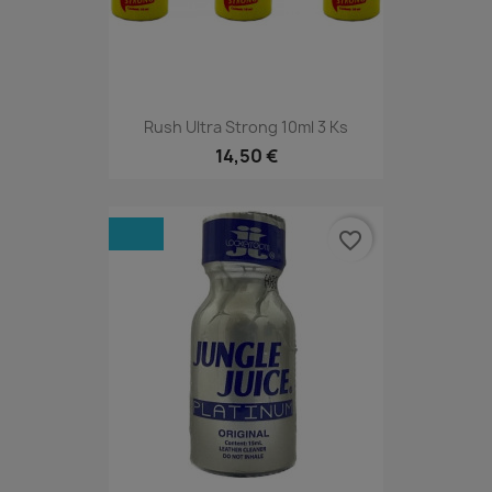
Rush Ultra Strong 10ml 3 Ks
14,50 €
favorite_border