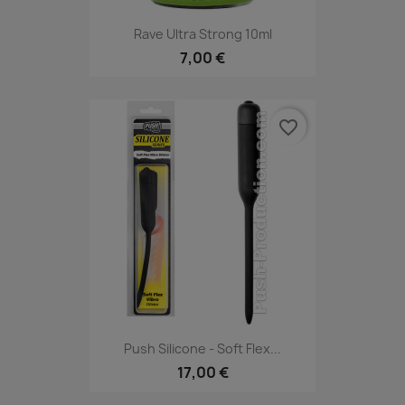
Rave Ultra Strong 10ml
7,00 €
favorite_border
Push Silicone - Soft Flex...
17,00 €