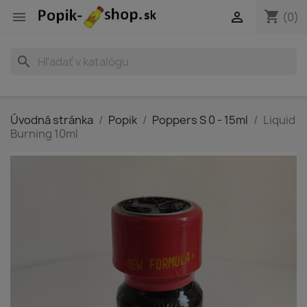
shopping_cart


(0)
search
Úvodná stránka
Popik
Poppers S 0 - 15ml
Liquid
Burning 10ml