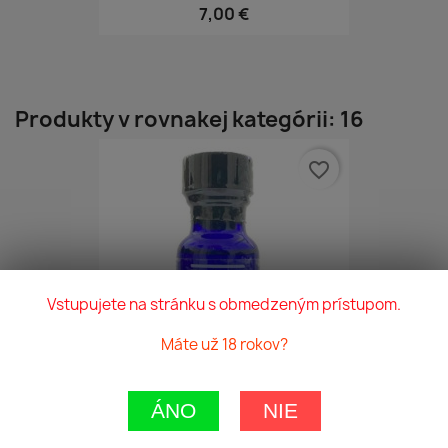
7,00 €
Produkty v rovnakej kategórii: 16
favorite_border
Vstupujete na stránku s obmedzeným prístupom.
Máte už 18 rokov?
ÁNO
NIE
Magnum Blue 15ml
11,70 €