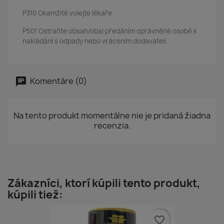
P310 Okamžitě volejte lékaře
P501 Ostraňte obsah/obal předáním oprávněné osobě k
nakládání s odpady nebo vrácením dodavateli.
Komentáre (0)
Na tento produkt momentálne nie je pridaná žiadna
recenzia.
Zákazníci, ktorí kúpili tento produkt,
kúpili tiež:
favorite_border