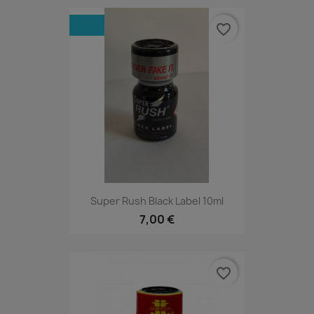
favorite_border
Super Rush Black Label 10ml
7,00 €
favorite_border