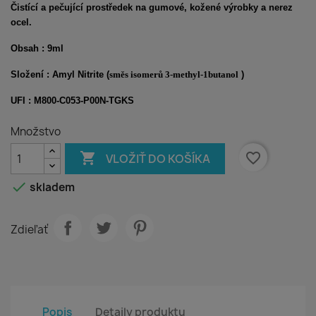
Čistící a pečující prostředek na gumové, kožené výrobky a nerez
ocel.
Obsah : 9ml
Složení : Amyl Nitrite (
směs isomerů 3-methyl-1butanol
)
UFI :
M800-C053-P00N-TGKS
Množstvo

favorite_border
VLOŽIŤ DO KOŠÍKA

skladem
Zdieľať
Popis
Detaily produktu