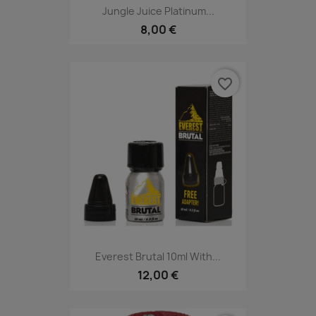
Jungle Juice Platinum...
8,00 €
favorite_border
Everest Brutal 10ml With...
12,00 €