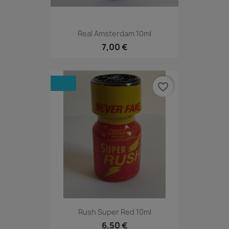
Real Amsterdam 10ml
7,00 €
favorite_border
Rush Super Red 10ml
6,50 €