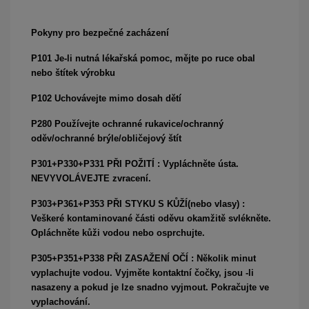
Pokyny pro bezpečné zacházení
P101 Je-li nutná lékařská pomoc, mějte po ruce obal
nebo štítek výrobku
P102 Uchovávejte mimo dosah dětí
P280 Používejte ochranné rukavice/ochranný
oděv/ochranné brýle/obličejový štít
P301+P330+P331 PŘI POŽITÍ : Vypláchněte ústa.
NEVYVOLÁVEJTE zvracení.
P303+P361+P353 PŘI STYKU S KŮŽÍ(nebo vlasy) :
Veškeré kontaminované části oděvu okamžitě svlékněte.
Opláchněte kůži vodou nebo osprchujte.
P305+P351+P338 PŘI ZASAŽENÍ OČÍ : Několik minut
vyplachujte vodou. Vyjměte kontaktní čočky, jsou -li
nasazeny a pokud je lze snadno vyjmout. Pokračujte ve
vyplachování.