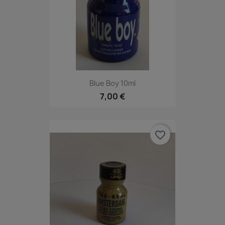
Blue Boy 10ml
7,00 €
favorite_border