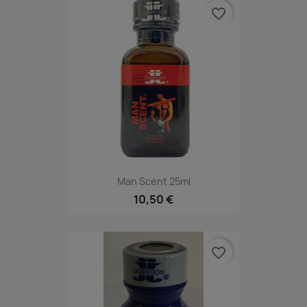
favorite_border
Man Scent 25ml
10,50 €
favorite_border