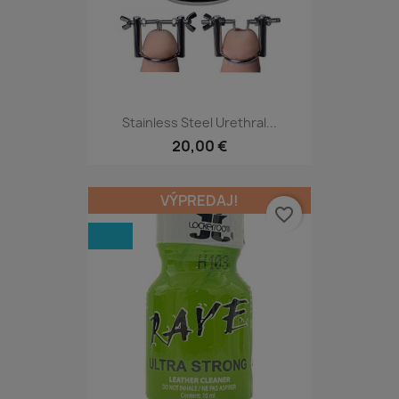
Stainless Steel Urethral...
20,00 €
VÝPREDAJ!
favorite_border