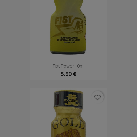
Fist Power 10ml
5,50 €
favorite_border