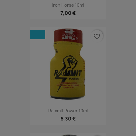
Iron Horse 10ml
7,00 €
favorite_border
Rammit Power 10ml
6,30 €